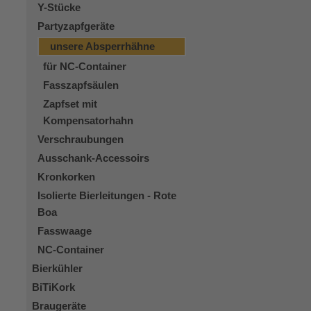
Y-Stücke
Partyzapfgeräte
unsere Absperrhähne
für NC-Container
Fasszapfsäulen
Zapfset mit
Kompensatorhahn
Verschraubungen
Ausschank-Accessoirs
Kronkorken
Isolierte Bierleitungen - Rote
Boa
Fasswaage
NC-Container
Bierkühler
BiTiKork
Braugeräte