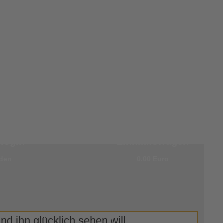
0 Artikel im
login
Einkaufswagen
den
0.00 Euro
d ihn glücklich sehen will.