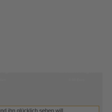
0 Artikel im
login
Einkaufswagen
den
0.00 Euro
d ihn glücklich sehen will.