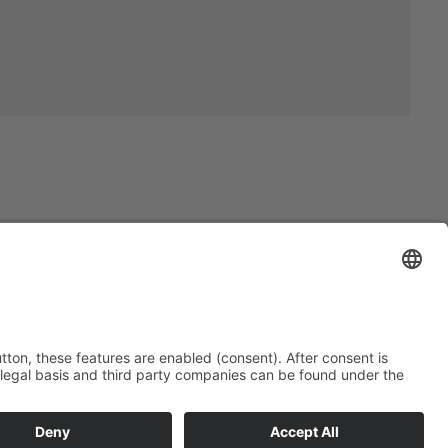
nschrift:
mann Group GmbH
nstr. 18
0 Memmingen