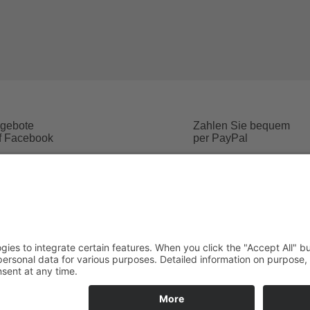
gebote
Zahlen Sie bequem
f Facebook
per PayPal
Impressum
Datenschutz
osten
Social Media Datenschutz
Posta
Hell
Hotline:
Marti
08331 / 49 95 95
8770