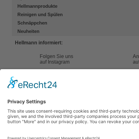
Hellmannprodukte
Reinigen und Spülen
Schnäppchen
Neuheiten
Hellmann informiert:
Folgen Sie uns
An
auf Instagram
au
Hellmann 24
FAQ
Kontakt
AGB
Über uns
Versandk
Kontakt
E-Mail:
info@hellmann24.de