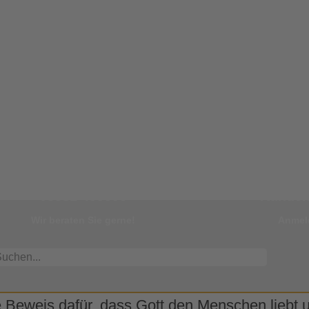
Unsere Hotline
Ihr
08331 499595
Kunden
Wir beraten Sie gerne!
Anmel
 Beweis dafür, dass Gott den Menschen liebt un