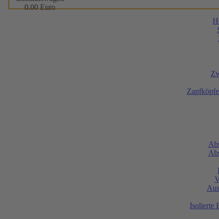
0.00 Euro
H
Zw
Zapfköpfe
Abs
Abs
V
Aus
Isolierte