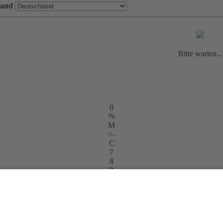
and
Bitte warten...
0
%
M
<-
C
7
8
9
+
4
5
6
-