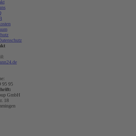
kt
uns
Q
B
osten
ssum
hutz
Datenschutz
akt
l:
ann24.de
ne:
9 95 95
hrift:
roup GmbH
r. 18
mmingen