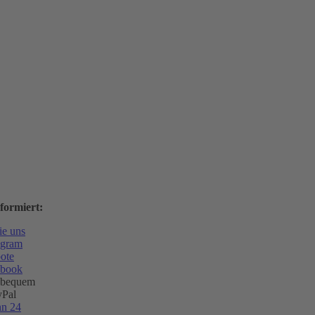
formiert:
ie uns
agram
ote
ebook
 bequem
yPal
nn 24