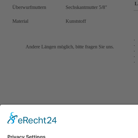
L
Überwurfmuttern
Sechskantmutter 5/8"
Material
Kunststoff
.
.
Andere Längen möglich, bitte fragen Sie uns.
.
.
.