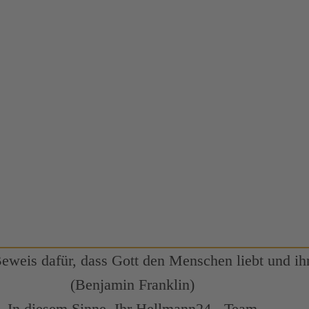
Beweis dafür, dass Gott den Menschen liebt und ihn
(Benjamin Franklin)
In diesem Sinne, Ihr Hellmann24 - Team