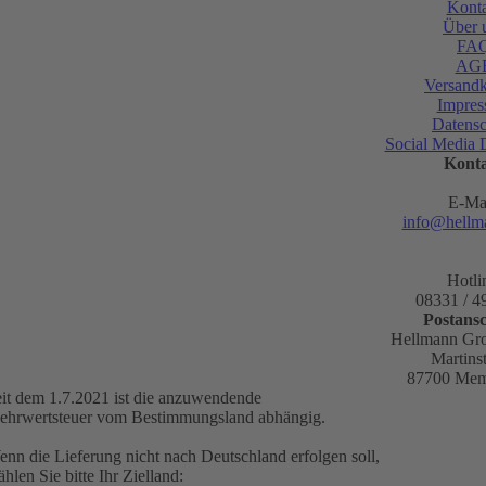
Konta
Über 
FA
AG
Versandk
Impre
Datensc
Social Media 
Kont
E-Mai
info@hellm
Hotli
08331 / 4
Postansc
Hellmann G
Martinst
87700 Me
it dem 1.7.2021 ist die anzuwendende
ehrwertsteuer vom Bestimmungsland abhängig.
nn die Lieferung nicht nach Deutschland erfolgen soll,
hlen Sie bitte Ihr Zielland: