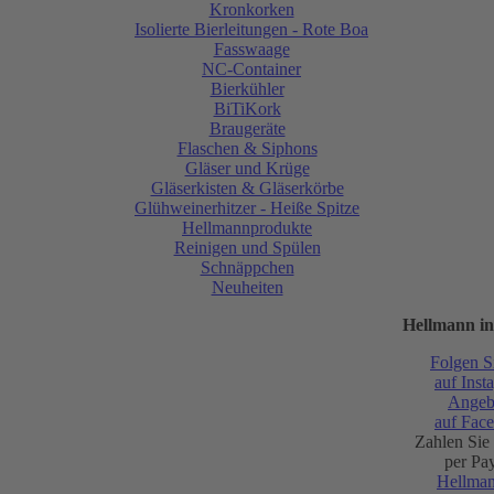
Kronkorken
Isolierte Bierleitungen - Rote Boa
Fasswaage
NC-Container
Bierkühler
BiTiKork
Braugeräte
Flaschen & Siphons
Gläser und Krüge
Gläserkisten & Gläserkörbe
Glühweinerhitzer - Heiße Spitze
Hellmannprodukte
Reinigen und Spülen
Schnäppchen
Neuheiten
Hellmann in
Folgen S
auf Inst
Angeb
auf Fac
Zahlen Sie
per Pa
Hellma