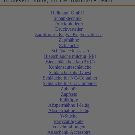
Hellmann GmbH
Schanktechnik
Druckminderer
Druckverteiler
Zapfköpfe - Kegs - Kegverschlüsse
Zapfhähne
Schläuche
Schläuche klassisch
Bierschläuche milchig (PE)
Bierschläuche klar (PVC)
Kohlensäureschläuche
Schläuche John Guest
Schläuche für NC-Container
Schläuche für CC-Container
Zubehör
Zapfsets
Füllköpfe
Absperrhähne 1-leitig
Absperrhähne 2-leitig
Y-Stücke
Partyzapfgeräte
Verschraubungen
Ausschank-Accessoirs