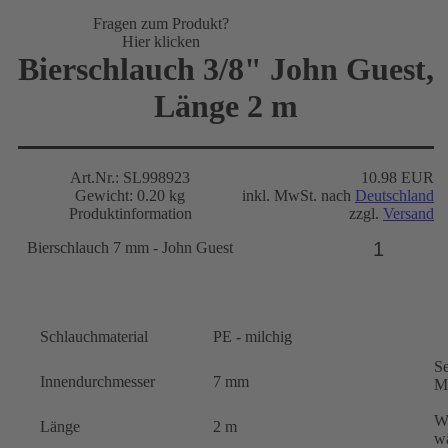
Fragen zum Produkt?
Hier klicken
Bierschlauch 3/8" John Guest,
Länge 2 m
Art.Nr.: SL998923
10.98 EUR
Gewicht: 0.20 kg
inkl. MwSt. nach
Deutschland
Produktinformation
zzgl.
Versand
Bierschlauch 7 mm - John Guest
Schlauchmaterial
PE - milchig
Se
Innendurchmesser
7 mm
M
We
Länge
2 m
wä