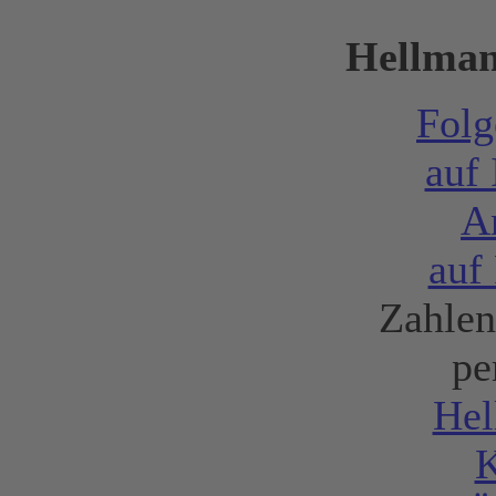
Hellman
Folg
auf
A
auf
Zahlen
pe
Hel
K