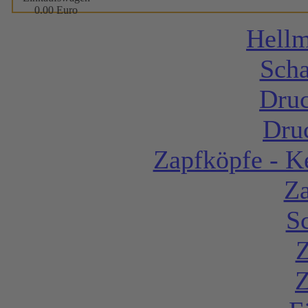
0.00 Euro
Hell
Scha
Dru
Druc
Zapfköpfe - K
Z
S
Z
Z