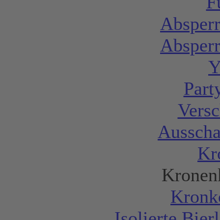
F
Absperr
Absperr
Y
Part
Vers
Ausscha
Kr
Kronen
Kronk
Isolierte Bier