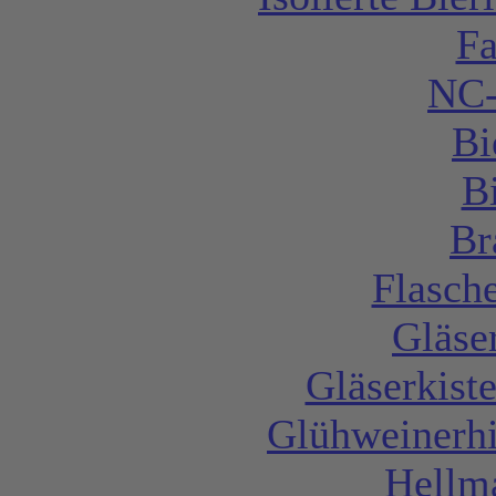
F
NC-
Bi
B
Br
Flasch
Gläse
Gläserkist
Glühweinerhi
Hellm