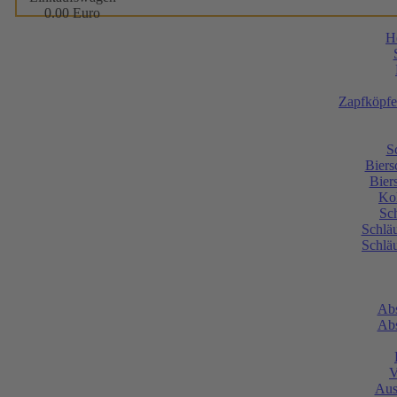
0.00 Euro
H
Zapfköpfe
S
Biers
Bier
Ko
Sc
Schlä
Schlä
Abs
Abs
V
Aus