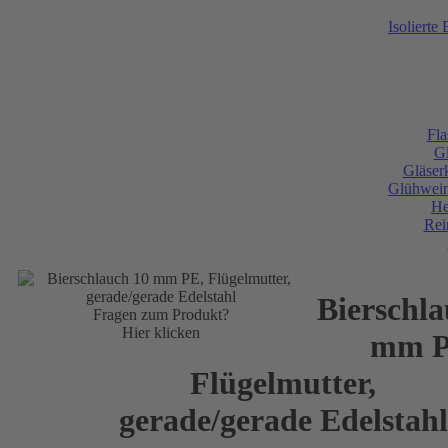
Isolierte
Fla
Gl
Gläser
Glühweine
He
Rei
Bierschla
Fragen zum Produkt?
Hier klicken
mm P
Flügelmutter,
gerade/gerade Edelstahl