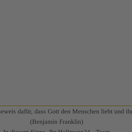
Beweis dafür, dass Gott den Menschen liebt und ihn
(Benjamin Franklin)
In diesem Sinne, Ihr Hellmann24 - Team