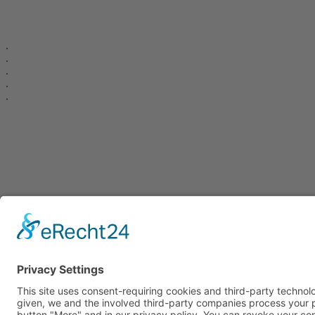
.
.
.
.
.