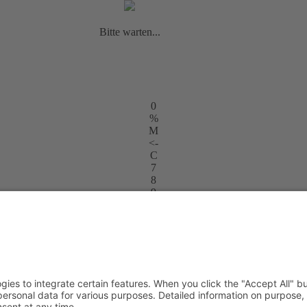
Bitte warten...
0
%
M
<-
C
7
8
9
+
4
5
6
-
1
2
3
x