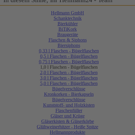
Hellmann GmbH
Schanktechnik
Bierkühler
BiTiKork
Braugeräte
Flaschen & Siphons
Biersiphons
0,33 l Flaschen - Bügelflaschen
0,5 l Flaschen - Bügelflaschen
0,75 l Flaschen - Bügelflaschen
1,0 l Flaschen - Bügelflaschen
2,0 l Flaschen - Bügelflaschen
3,0 l Flaschen - Bügelflaschen
5,0 l Flaschen - Bügelflaschen
Bügelverschlüsse
Kronkorken - Bierkapseln
Bügelverschlüsse
Kunststoff- und Holzkisten
Flaschenfüller
Gläser und Krüge
Gläserkisten & Gläserkörbe
Glühweinerhitzer - Heiße Spitze
Hellmannprodukte